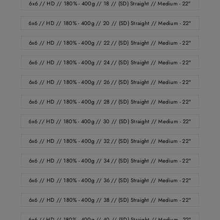
6x6 // HD // 180% - 400g // 18 // (SD) Straight // Medium - 22"
6x6 // HD // 180% - 400g // 20 // (SD) Straight // Medium - 22"
6x6 // HD // 180% - 400g // 22 // (SD) Straight // Medium - 22"
6x6 // HD // 180% - 400g // 24 // (SD) Straight // Medium - 22"
6x6 // HD // 180% - 400g // 26 // (SD) Straight // Medium - 22"
6x6 // HD // 180% - 400g // 28 // (SD) Straight // Medium - 22"
6x6 // HD // 180% - 400g // 30 // (SD) Straight // Medium - 22"
6x6 // HD // 180% - 400g // 32 // (SD) Straight // Medium - 22"
6x6 // HD // 180% - 400g // 34 // (SD) Straight // Medium - 22"
6x6 // HD // 180% - 400g // 36 // (SD) Straight // Medium - 22"
6x6 // HD // 180% - 400g // 38 // (SD) Straight // Medium - 22"
6x6 // HD // 180% - 400g // 40 // (SD) Straight // Medium - 22"