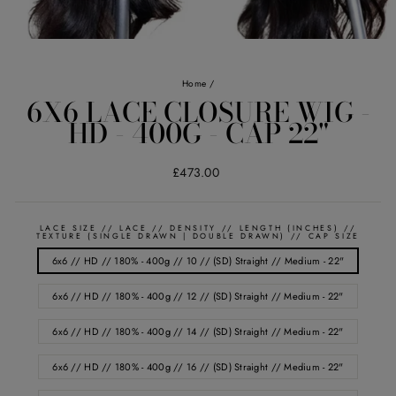
Home
/
6X6 LACE CLOSURE WIG -
HD - 400G - CAP 22"
Regular
£473.00
price
LACE SIZE // LACE // DENSITY // LENGTH (INCHES) //
TEXTURE (SINGLE DRAWN | DOUBLE DRAWN) // CAP SIZE
6x6 // HD // 180% - 400g // 10 // (SD) Straight // Medium - 22"
6x6 // HD // 180% - 400g // 12 // (SD) Straight // Medium - 22"
6x6 // HD // 180% - 400g // 14 // (SD) Straight // Medium - 22"
6x6 // HD // 180% - 400g // 16 // (SD) Straight // Medium - 22"