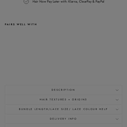
Hair Now Pay Later with: Klarna, ClearPay & PayPal
PAIRS WELL WITH
6X6
LACE
CLOSURE
WIG
-
HD
-
400G
-
CAP
22"
from
£473.00
DESCRIPTION
HAIR TEXTURES + ORIGINS
BUNDLE LENGTH/LACE SIZE/ LACE COLOUR HELP
DELIVERY INFO