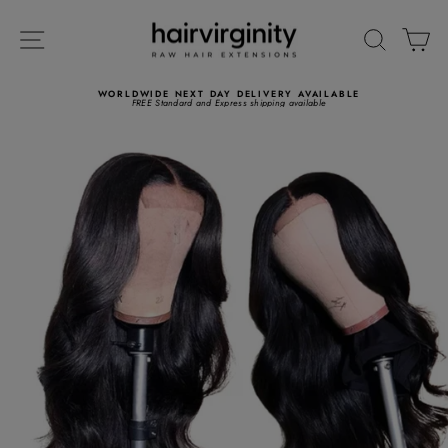
Skip
to
SITE NAVIGATION
SEARC
C
content
WORLDWIDE NEXT DAY DELIVERY AVAILABLE
FREE Standard and Express shipping available
Pause
slideshow