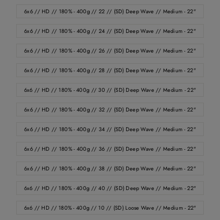
6x6 // HD // 180% - 400g // 22 // (SD) Deep Wave // Medium - 22"
6x6 // HD // 180% - 400g // 24 // (SD) Deep Wave // Medium - 22"
6x6 // HD // 180% - 400g // 26 // (SD) Deep Wave // Medium - 22"
6x6 // HD // 180% - 400g // 28 // (SD) Deep Wave // Medium - 22"
6x6 // HD // 180% - 400g // 30 // (SD) Deep Wave // Medium - 22"
6x6 // HD // 180% - 400g // 32 // (SD) Deep Wave // Medium - 22"
6x6 // HD // 180% - 400g // 34 // (SD) Deep Wave // Medium - 22"
6x6 // HD // 180% - 400g // 36 // (SD) Deep Wave // Medium - 22"
6x6 // HD // 180% - 400g // 38 // (SD) Deep Wave // Medium - 22"
6x6 // HD // 180% - 400g // 40 // (SD) Deep Wave // Medium - 22"
6x6 // HD // 180% - 400g // 10 // (SD) Loose Wave // Medium - 22"