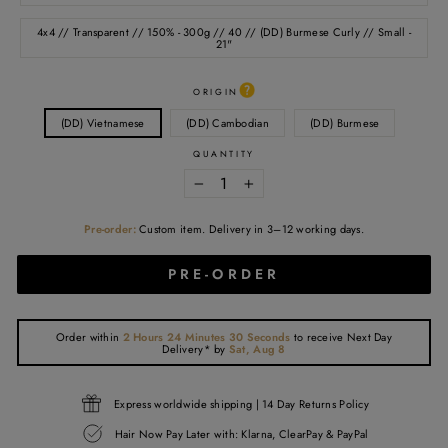
4x4 // Transparent // 150% - 300g // 40 // (DD) Burmese Curly // Small -
21"
ORIGIN
(DD) Vietnamese
(DD) Cambodian
(DD) Burmese
QUANTITY
−
+
Pre-order:
Custom item. Delivery in 3–12 working days.
PRE-ORDER
Order within
2 Hours 24 Minutes 30 Seconds
to receive
Next Day
Delivery*
by
Sat, Aug 8
Express worldwide shipping | 14 Day Returns Policy
Hair Now Pay Later with: Klarna, ClearPay & PayPal