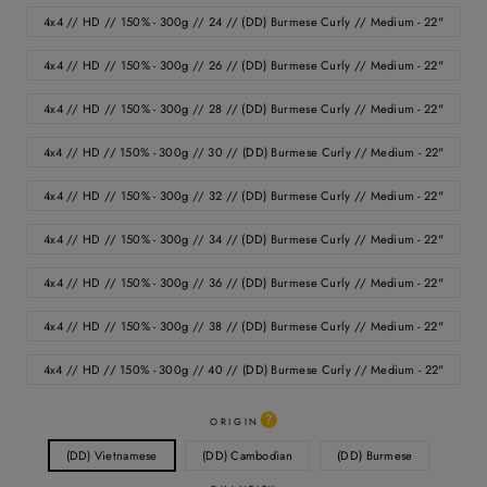
4x4 // HD // 150% - 300g // 24 // (DD) Burmese Curly // Medium - 22"
4x4 // HD // 150% - 300g // 26 // (DD) Burmese Curly // Medium - 22"
4x4 // HD // 150% - 300g // 28 // (DD) Burmese Curly // Medium - 22"
4x4 // HD // 150% - 300g // 30 // (DD) Burmese Curly // Medium - 22"
4x4 // HD // 150% - 300g // 32 // (DD) Burmese Curly // Medium - 22"
4x4 // HD // 150% - 300g // 34 // (DD) Burmese Curly // Medium - 22"
4x4 // HD // 150% - 300g // 36 // (DD) Burmese Curly // Medium - 22"
4x4 // HD // 150% - 300g // 38 // (DD) Burmese Curly // Medium - 22"
4x4 // HD // 150% - 300g // 40 // (DD) Burmese Curly // Medium - 22"
ORIGIN
(DD) Vietnamese
(DD) Cambodian
(DD) Burmese