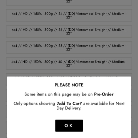
22"
4x4 // HD // 150% - 300g // 34 // (DD) Vietnamese Straight // Medium -
22"
4x4 // HD // 150% - 300g // 36 // (DD) Vietnamese Straight // Medium -
22"
4x4 // HD // 150% - 300g // 38 // (DD) Vietnamese Straight // Medium -
22"
4x4 // HD // 150% - 300g // 40 // (DD) Vietnamese Straight // Medium -
22"
4x4 // HD // 150% - 300g // 10 // (DD) Cambodian Wavy // Medium -
22"
PLEASE NOTE
Some items on this page may be on
Pre-Order
4x4 // HD // 150% - 300g // 12 // (DD) Cambodian Wavy // Medium -
22"
Only options showing
'Add To Cart'
are available for Next
Day Delivery.
4x4 // HD // 150% - 300g // 14 // (DD) Cambodian Wavy // Medium -
22"
OK
4x4 // HD // 150% - 300g // 16 // (DD) Cambodian Wavy // Medium -
22"