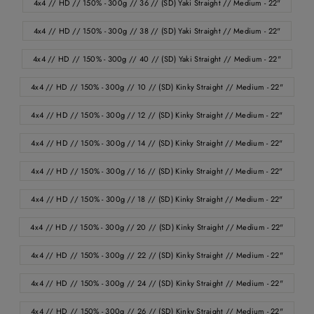
4x4 // HD // 150% - 300g // 36 // (SD) Yaki Straight // Medium - 22"
4x4 // HD // 150% - 300g // 38 // (SD) Yaki Straight // Medium - 22"
4x4 // HD // 150% - 300g // 40 // (SD) Yaki Straight // Medium - 22"
4x4 // HD // 150% - 300g // 10 // (SD) Kinky Straight // Medium - 22"
4x4 // HD // 150% - 300g // 12 // (SD) Kinky Straight // Medium - 22"
4x4 // HD // 150% - 300g // 14 // (SD) Kinky Straight // Medium - 22"
4x4 // HD // 150% - 300g // 16 // (SD) Kinky Straight // Medium - 22"
4x4 // HD // 150% - 300g // 18 // (SD) Kinky Straight // Medium - 22"
4x4 // HD // 150% - 300g // 20 // (SD) Kinky Straight // Medium - 22"
4x4 // HD // 150% - 300g // 22 // (SD) Kinky Straight // Medium - 22"
4x4 // HD // 150% - 300g // 24 // (SD) Kinky Straight // Medium - 22"
4x4 // HD // 150% - 300g // 26 // (SD) Kinky Straight // Medium - 22"