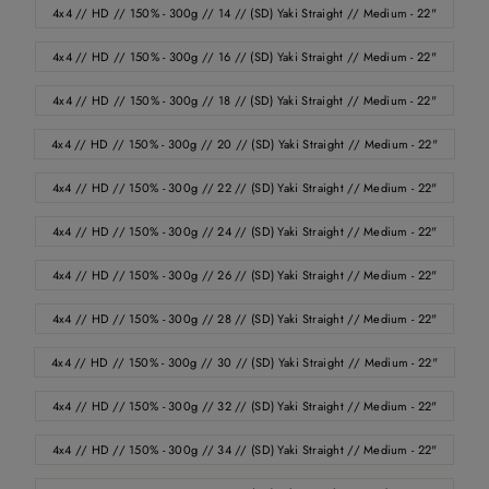
4x4 // HD // 150% - 300g // 14 // (SD) Yaki Straight // Medium - 22"
4x4 // HD // 150% - 300g // 16 // (SD) Yaki Straight // Medium - 22"
4x4 // HD // 150% - 300g // 18 // (SD) Yaki Straight // Medium - 22"
4x4 // HD // 150% - 300g // 20 // (SD) Yaki Straight // Medium - 22"
4x4 // HD // 150% - 300g // 22 // (SD) Yaki Straight // Medium - 22"
4x4 // HD // 150% - 300g // 24 // (SD) Yaki Straight // Medium - 22"
4x4 // HD // 150% - 300g // 26 // (SD) Yaki Straight // Medium - 22"
4x4 // HD // 150% - 300g // 28 // (SD) Yaki Straight // Medium - 22"
4x4 // HD // 150% - 300g // 30 // (SD) Yaki Straight // Medium - 22"
4x4 // HD // 150% - 300g // 32 // (SD) Yaki Straight // Medium - 22"
4x4 // HD // 150% - 300g // 34 // (SD) Yaki Straight // Medium - 22"