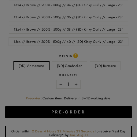
13x4 // Brown // 200% - 500g // 34 // (SD) Kinky Curly // Large - 23"
13x4 // Brown // 200% - 500g // 36 // (SD) Kinky Curly // Large - 23"
13x4 // Brown // 200% - 500g // 38 // (SD) Kinky Curly // Large - 23"
13x4 // Brown // 200% - 500g // 40 // (SD) Kinky Curly // Large - 23"
ORIGIN
(DD) Vietnamese
(DD) Cambodian
(DD) Burmese
QUANTITY
−
+
Pre-order:
Custom item. Delivery in 3–12 working days.
PRE-ORDER
Order within
2 Days 4 Hours 22 Minutes 20 Seconds
to receive
Next Day
Delivery*
by
Tue, Aug 11