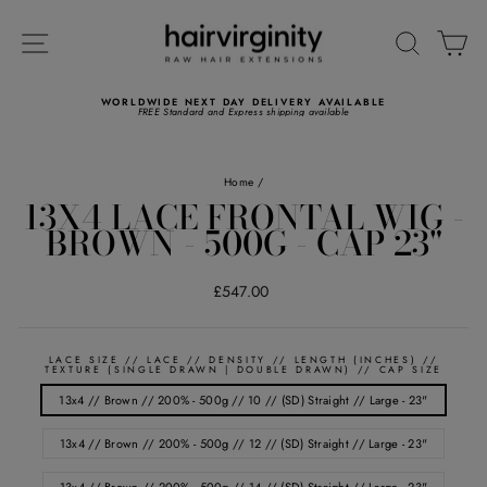
Skip
Read
to
the
SITE NAVIGATION
SEARC
C
content
Privacy
Policy
WORLDWIDE NEXT DAY DELIVERY AVAILABLE
FREE Standard and Express shipping available
Pause
slideshow
Home
/
13X4 LACE FRONTAL WIG -
BROWN - 500G - CAP 23"
Regular
£547.00
price
LACE SIZE // LACE // DENSITY // LENGTH (INCHES) //
TEXTURE (SINGLE DRAWN | DOUBLE DRAWN) // CAP SIZE
13x4 // Brown // 200% - 500g // 10 // (SD) Straight // Large - 23"
13x4 // Brown // 200% - 500g // 12 // (SD) Straight // Large - 23"