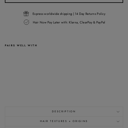
Express worldwide shipping | 14 Day Returns Policy
Hair Now Pay Later with: Klarna, ClearPay & PayPal
PAIRS WELL WITH
13X4
LACE
FRONTAL
WIG
-
BROWN
-
500G
-
CAP
23"
from
£547.00
DESCRIPTION
HAIR TEXTURES + ORIGINS