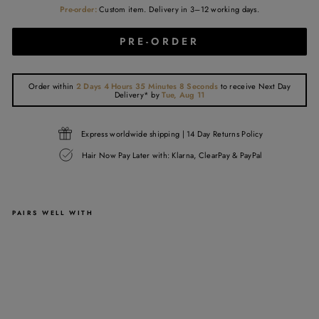
Pre-order:
Custom item. Delivery in 3–12 working days.
PRE-ORDER
Order within
2 Days 4 Hours 35 Minutes 7 Seconds
to receive
Next Day
Delivery*
by
Tue, Aug 11
Express worldwide shipping | 14 Day Returns Policy
Hair Now Pay Later with: Klarna, ClearPay & PayPal
PAIRS WELL WITH
13X4
LACE
FRONTAL
WIG
-
BROWN
-
300G
-
CAP
22"
>>