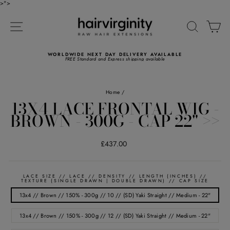
Skip
>">
to
Read
content
the
SITE NAVIGATION
SEARC
C
Privacy
Policy
WORLDWIDE NEXT DAY DELIVERY AVAILABLE
FREE Standard and Express shipping available
Pause
slideshow
Home
/
13X4 LACE FRONTAL WIG -
BROWN - 300G - CAP 22" >>
Regular
£437.00
price
LACE SIZE // LACE // DENSITY // LENGTH (INCHES) //
TEXTURE (SINGLE DRAWN | DOUBLE DRAWN) // CAP SIZE
13x4 // Brown // 150% - 300g // 10 // (SD) Yaki Straight // Medium - 22"
13x4 // Brown // 150% - 300g // 12 // (SD) Yaki Straight // Medium - 22"