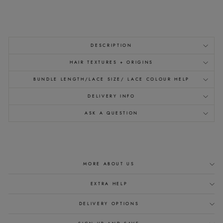
from
£437.00
DESCRIPTION
HAIR TEXTURES + ORIGINS
BUNDLE LENGTH/LACE SIZE/ LACE COLOUR HELP
DELIVERY INFO
ASK A QUESTION
MORE ABOUT US
EXTRA HELP
DELIVERY OPTIONS